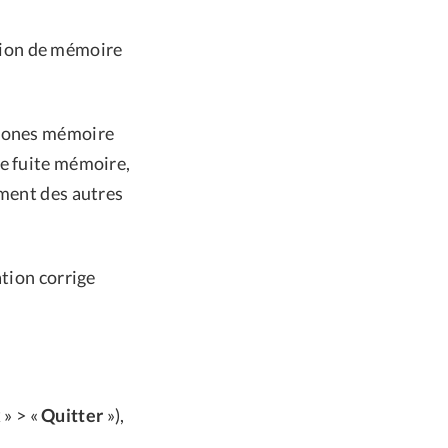
tion de mémoire
 zones mémoire
ne fuite mémoire,
ement des autres
ation corrige
x
» > «
Quitter
»),