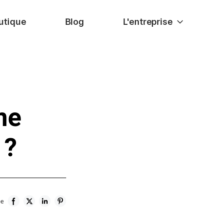
utique
Blog
L'entreprise
me
 ?
le