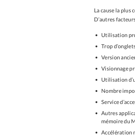
La cause la plus 
D’autres facteur
Utilisation pr
Trop d’onglet
Version ancie
Visionnage pr
Utilisation d
Nombre import
Service d’acce
Autres applic
mémoire du M
Accélération m