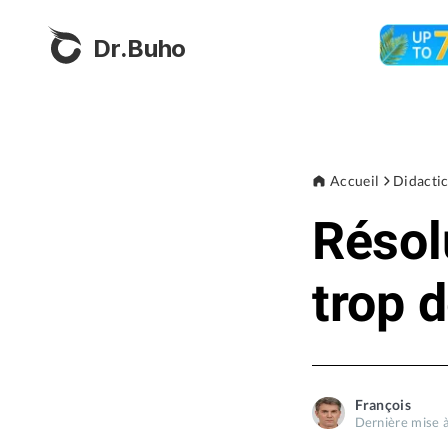
Dr.Buho
Accueil
Didactic
Résol
trop 
François
Dernière mise à