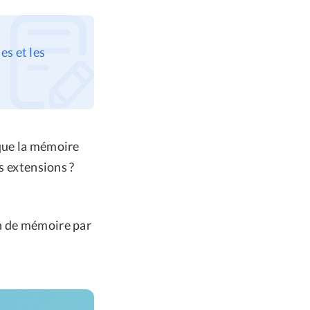
es et les
 que la mémoire
s extensions ?
on de mémoire par