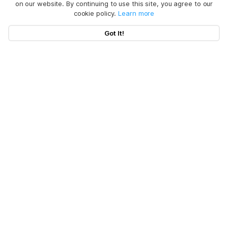
on our website. By continuing to use this site, you agree to our
cookie policy.
Learn more
Got It!
BuhoNTFS
Lire et écrire facilement sur les disques NTFS sur 