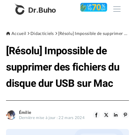
Dr.Buho
Accueil
Accueil
Didacticiels
[Résolu] Impossible de supprimer des fichiers du disque dur USB sur Mac
[Résolu] Impossible de
Produits
BuhoCleaner
supprimer des fichiers du
Boutique
BuhoUnlocker
disque dur USB sur Mac
BuhoRepair
Blog
BuhoNTFS
BuhoBarX
L'entreprise
Émilie
BuhoLaunchpad
Dernière mise à jour : 22 mars 2024
À propos de nous
Support