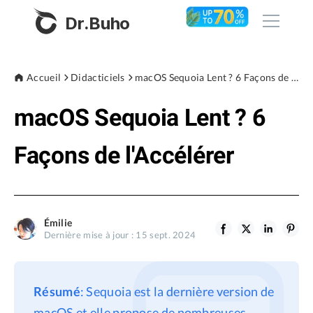
Dr.Buho
Accueil
Accueil
Didacticiels
macOS Sequoia Lent ? 6 Façons de l'Accélérer
macOS Sequoia Lent ? 6
Produits
BuhoCleaner
Façons de l'Accélérer
Boutique
BuhoUnlocker
BuhoRepair
Blog
BuhoNTFS
Émilie
Dernière mise à jour : 15 sept. 2024
BuhoBarX
L'entreprise
BuhoLaunchpad
À propos de nous
Résumé
: Sequoia est la dernière version de
Support
macOS et elle propose de nombreuses