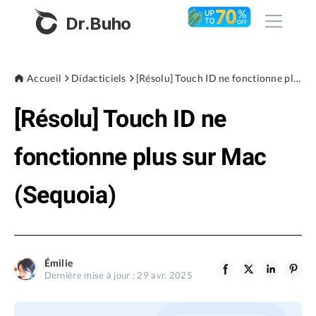
Dr.Buho
Accueil
Accueil
Didacticiels
[Résolu] Touch ID ne fonctionne plus sur Mac (Sequoia)
[Résolu] Touch ID ne
Produits
BuhoCleaner
fonctionne plus sur Mac
Boutique
BuhoUnlocker
(Sequoia)
BuhoRepair
Blog
BuhoNTFS
BuhoBarX
L'entreprise
Émilie
BuhoLaunchpad
Dernière mise à jour : 29 avr. 2025
À propos de nous
Support