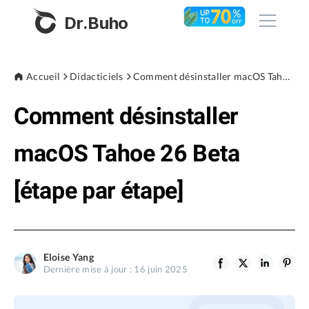
Dr.Buho
Accueil
Accueil
Didacticiels
Comment désinstaller macOS Tahoe 26 Beta [étape par étape]
Comment désinstaller
Produits
BuhoCleaner
macOS Tahoe 26 Beta
Boutique
BuhoUnlocker
[étape par étape]
BuhoRepair
Blog
BuhoNTFS
BuhoBarX
L'entreprise
Eloise Yang
BuhoLaunchpad
Dernière mise à jour : 16 juin 2025
À propos de nous
Support