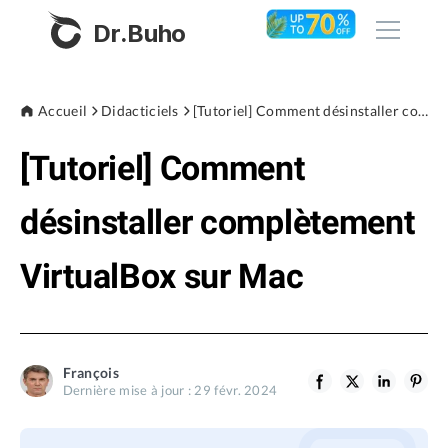
Dr.Buho
Accueil
Accueil
Didacticiels
[Tutoriel] Comment désinstaller complètement VirtualBox sur Mac
[Tutoriel] Comment
Produits
BuhoCleaner
désinstaller complètement
Boutique
BuhoUnlocker
VirtualBox sur Mac
BuhoRepair
Blog
BuhoNTFS
BuhoBarX
L'entreprise
François
BuhoLaunchpad
Dernière mise à jour : 29 févr. 2024
À propos de nous
Support