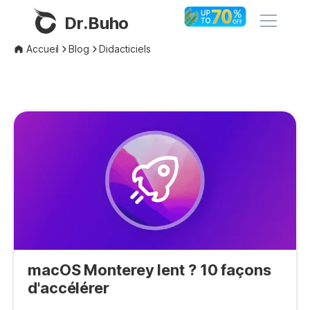
Dr.Buho
Accueil
Blog
Didacticiels
Accueil
Produits
BuhoCleaner
Boutique
BuhoUnlocker
BuhoRepair
Blog
BuhoNTFS
BuhoBarX
L'entreprise
BuhoLaunchpad
macOS Monterey lent ? 10 façons
À propos de nous
d'accélérer
Support