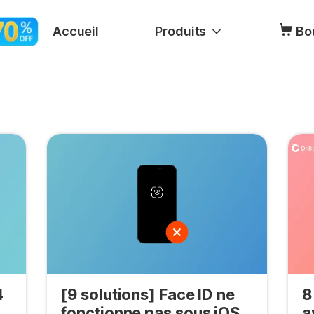
Accueil
Produits
Bo
4
[9 solutions] Face ID ne
8
fonctionne pas sous iOS
a