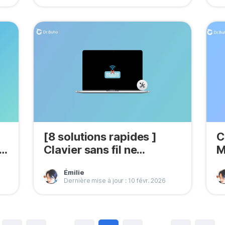
[8 solutions rapides ]
C
 à
Clavier sans fil ne
M
fonctionne pas sur Mac ?
c
Émilie
Dernière mise à jour : 10 févr. 2026