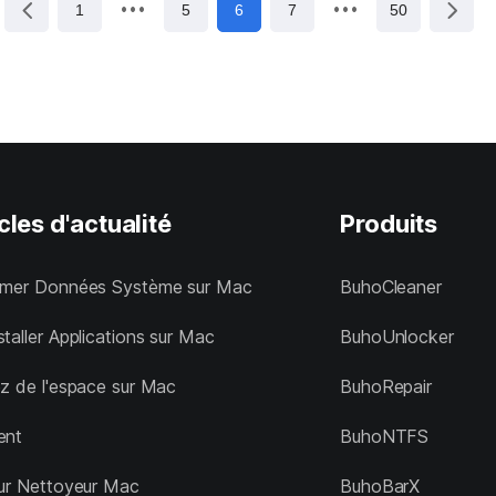
1
5
6
7
50
cles d'actualité
Produits
imer Données Système sur Mac
BuhoCleaner
taller Applications sur Mac
BuhoUnlocker
ez de l'espace sur Mac
BuhoRepair
ent
BuhoNTFS
eur Nettoyeur Mac
BuhoBarX