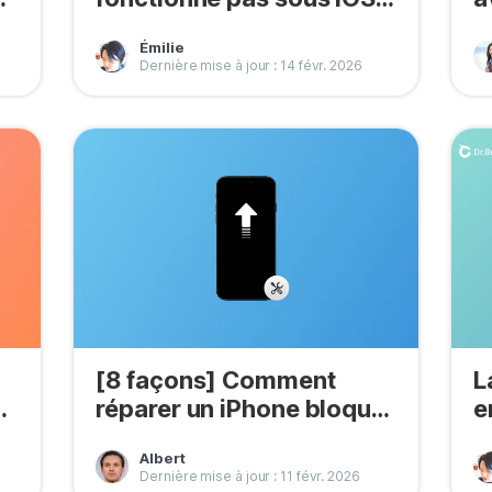
26.5.2
2
Émilie
Dernière mise à jour : 14 févr. 2026
[8 façons] Comment
L
réparer un iPhone bloqué
e
sur une mise à jour iOS ?
s
Albert
Dernière mise à jour : 11 févr. 2026