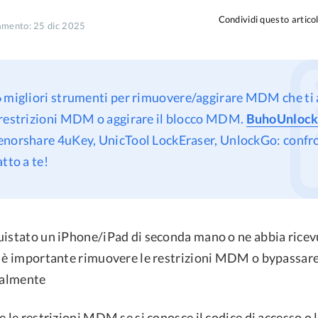
Condividi questo artico
amento: 25 dic 2025
 6 migliori strumenti per rimuovere/aggirare MDM che ti 
 restrizioni MDM o aggirare il blocco MDM.
BuhoUnlock
norshare 4uKey, UnicTool LockEraser, UnlockGo: confron
tto a te!
uistato un iPhone/iPad di seconda mano o ne abbia ricev
, è importante rimuovere le restrizioni MDM o bypassar
egalmente
e le restrizioni MDM se si conosce il codice di accesso o l