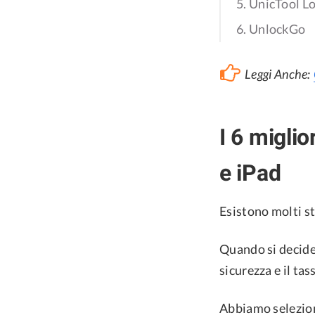
5. UnicTool L
6. UnlockGo
Leggi Anche:
I 6 migli
e iPad
Esistono molti s
Quando si decide,
sicurezza e il tas
Abbiamo selezion