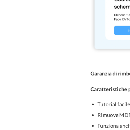
Garanzia di rimb
Caratteristiche p
Tutorial facil
Rimuove MDM 
Funziona anche