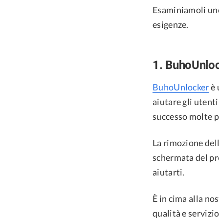
Esaminiamoli uno
esigenze.
1. BuhoUnlo
BuhoUnlocker
è 
aiutare gli utent
successo molte pe
La rimozione dell
schermata del pr
aiutarti.
È in cima alla no
qualità e servizio