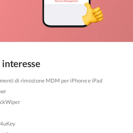
i interesse
rumenti di rimozione MDM per iPhone e iPad
ker
ockWiper
e 4uKey