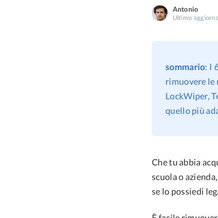
Antonio
Ultimo aggiorn
sommario
: I
rimuovere le
LockWiper, Te
quello più ada
Che tu abbia acq
scuola o azienda
se lo possiedi l
È facile rimuover