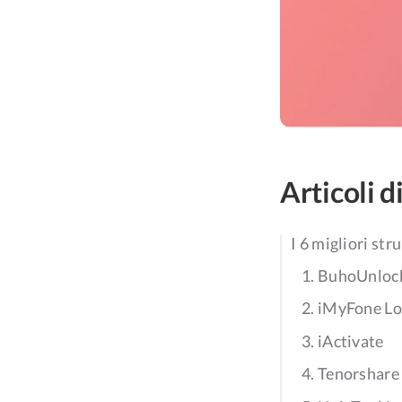
Articoli d
I 6 migliori st
1. BuhoUnloc
2. iMyFone L
3. iActivate
4. Tenorshar