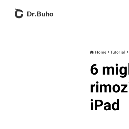
Dr.Buho
Home
Tutorial
6 migl
rimoz
iPad