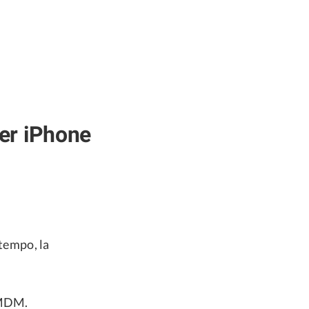
per iPhone
 tempo, la
 MDM.