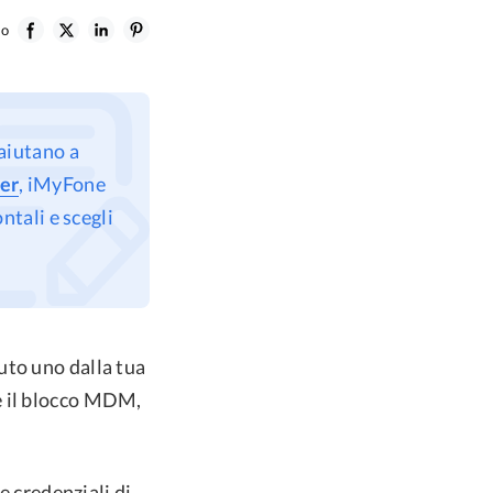
lo
aiutano a
er
, iMyFone
tali e scegli
uto uno dalla tua
e il blocco MDM,
e credenziali di