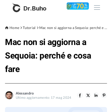
Dr.Buho
Home
Home
Tutorial
Mac non si aggiorna a Sequoia: perché e cosa fare
Mac non si aggiorna a
Prodotti
BuhoCleaner
Sequoia: perché e cosa
Negozio
BuhoUnlocker
fare
BuhoRepair
Blog
BuhoNTFS
BuhoBarX
Azienda
Alessandro
BuhoLaunchpad
Ultimo aggiornamento: 17 mag 2024
Chi siamo
Supporto