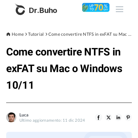
Dr.Buho
Home
Home
Tutorial
Come convertire NTFS in exFAT su Mac o Windows 10/11
Come convertire NTFS in
Prodotti
BuhoCleaner
exFAT su Mac o Windows
Negozio
BuhoUnlocker
10/11
BuhoRepair
Blog
BuhoNTFS
BuhoBarX
Azienda
Luca
BuhoLaunchpad
Ultimo aggiornamento: 11 dic 2024
Chi siamo
Supporto