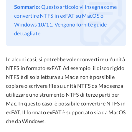
Sommario:
Questo articolo vi insegna come
Privacy
convertire NTFS in exFAT su MacOS o
Termini
Windows 10/11. Vengono fornite guide
Refund Policy
dettagliate.
In alcuni casi, si potrebbe voler convertire un'unità
NTFS in formato exFAT. Ad esempio, il disco rigido
NTFS è di sola lettura su Mac e non è possibile
copiare o scrivere file su unità NTFS da Mac senza
utilizzare uno strumento NTFS di terze parti per
Mac. In questo caso, è possibile convertire NTFS in
exFAT. Il formato exFAT è supportato sia da MacOS
che da Windows.