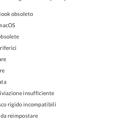
ook obsoleto
 macOS
obsolete
riferici
are
re
ata
iviazione insufficiente
co rigido incompatibili
 da reimpostare