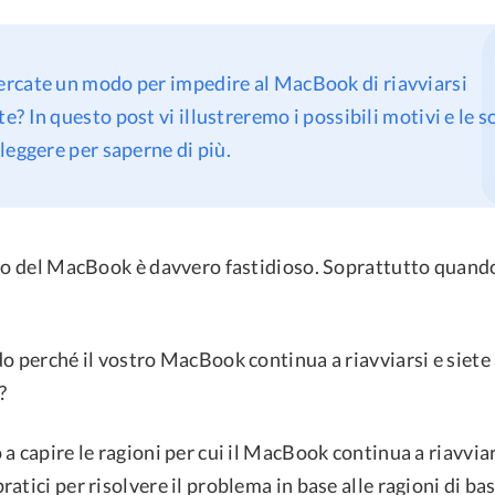
ercate un modo per impedire al MacBook di riavviarsi
? In questo post vi illustreremo i possibili motivi e le s
leggere per saperne di più.
uo del MacBook è davvero fastidioso. Soprattutto quando 
o perché il vostro MacBook continua a riavviarsi e siete a
?
a capire le ragioni per cui il MacBook continua a riavviars
atici per risolvere il problema in base alle ragioni di ba