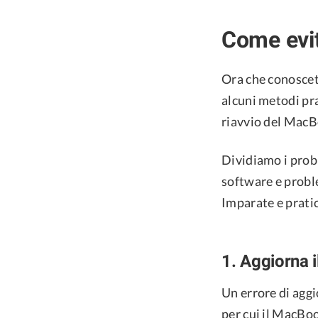
Come evit
Ora che conoscet
alcuni metodi pra
riavvio del MacB
Dividiamo i probl
software e proble
Imparate e pratic
1. Aggiorna 
Un errore di agg
per cui il MacBoo