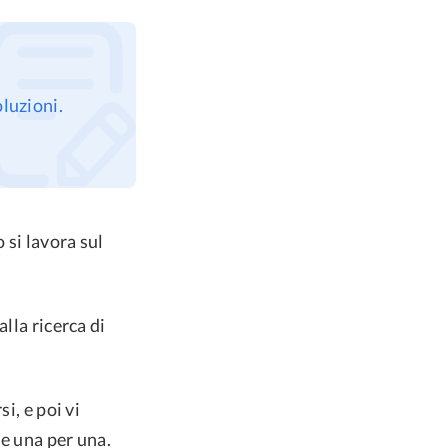
oluzioni.
si lavora sul
lla ricerca di
i, e poi vi
se una per una.