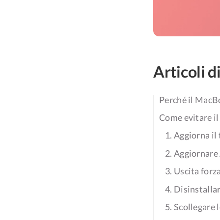
Articoli d
Perché il MacBo
Come evitare i
1. Aggiorna i
2. Aggiornare
3. Uscita forz
4. Disinstall
5. Scollegare 