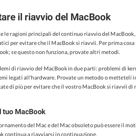
are il riavvio del MacBook
e le ragioni principali del continuo riavvio del MacBook
tici per evitare che il MacBook si riavvii. Per prima cosa 
ook; se questo non funziona, provate altri metodi.
emi di riavvio del MacBook in due parti: problemi di kern
mi legati all'hardware. Provate un metodo o metteteli in
ate di più per evitare che il vostro MacBook si riavvii di
il tuo MacBook
iornamento del Mac e del Mac obsoleto può essere il mot
k continua a riavviarsi in continuazione.