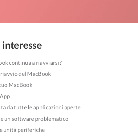
i interesse
ok continua a riavviarsi?
l riavvio del MacBook
l tuo MacBook
 App
ata da tutte le applicazioni aperte
are un software problematico
le unità periferiche