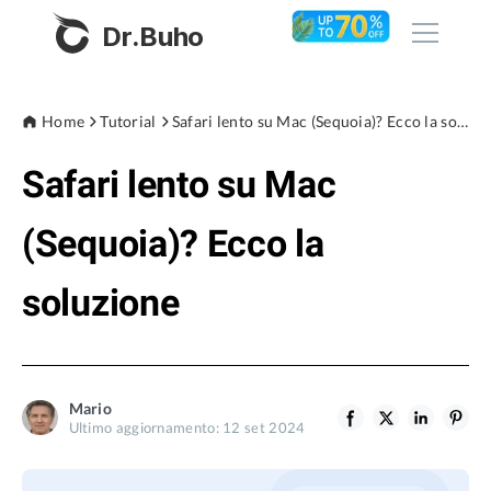
Dr.Buho
Home
Home
Tutorial
Safari lento su Mac (Sequoia)? Ecco la soluzione
Safari lento su Mac
Prodotti
BuhoCleaner
(Sequoia)? Ecco la
Negozio
BuhoUnlocker
soluzione
BuhoRepair
Blog
BuhoNTFS
BuhoBarX
Azienda
Mario
BuhoLaunchpad
Ultimo aggiornamento: 12 set 2024
Chi siamo
Supporto