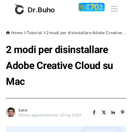
Dr.Buho
Home
Home
Tutorial
2 modi per disinstallare Adobe Creative Cloud su Mac
2 modi per disinstallare
Prodotti
BuhoCleaner
Adobe Creative Cloud su
Negozio
BuhoUnlocker
Mac
BuhoRepair
Blog
BuhoNTFS
BuhoBarX
Azienda
Luca
BuhoLaunchpad
Ultimo aggiornamento: 10 lug 2025
Chi siamo
Supporto