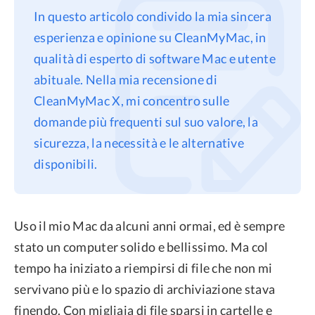
In questo articolo condivido la mia sincera
Privacy
esperienza e opinione su CleanMyMac, in
Termini
qualità di esperto di software Mac e utente
Refund Policy
abituale. Nella mia recensione di
CleanMyMac X, mi concentro sulle
domande più frequenti sul suo valore, la
sicurezza, la necessità e le alternative
disponibili.
Uso il mio Mac da alcuni anni ormai, ed è sempre
stato un computer solido e bellissimo. Ma col
tempo ha iniziato a riempirsi di file che non mi
servivano più e lo spazio di archiviazione stava
finendo. Con migliaia di file sparsi in cartelle e