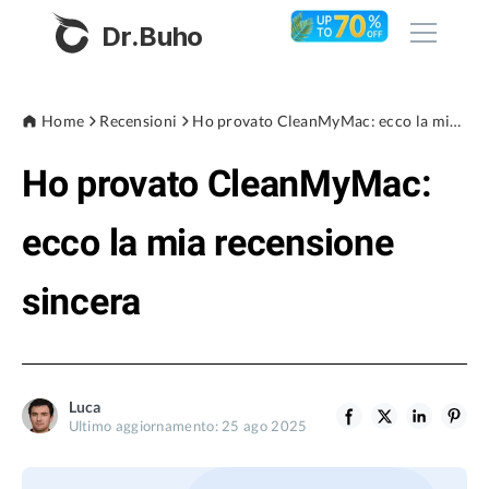
Dr.Buho
Home
Home
Recensioni
Ho provato CleanMyMac: ecco la mia recensione sincera
Ho provato CleanMyMac:
Prodotti
BuhoCleaner
ecco la mia recensione
Negozio
BuhoUnlocker
sincera
BuhoRepair
Blog
BuhoNTFS
BuhoBarX
Azienda
Luca
BuhoLaunchpad
Ultimo aggiornamento: 25 ago 2025
Chi siamo
Supporto