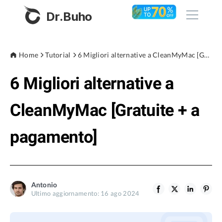
Dr.Buho
Home
Home
Tutorial
6 Migliori alternative a CleanMyMac [Gratuite + a pagamento]
6 Migliori alternative a
Prodotti
BuhoCleaner
CleanMyMac [Gratuite + a
Negozio
BuhoUnlocker
pagamento]
BuhoRepair
Blog
BuhoNTFS
BuhoBarX
Azienda
Antonio
BuhoLaunchpad
Ultimo aggiornamento: 16 ago 2024
Chi siamo
Supporto