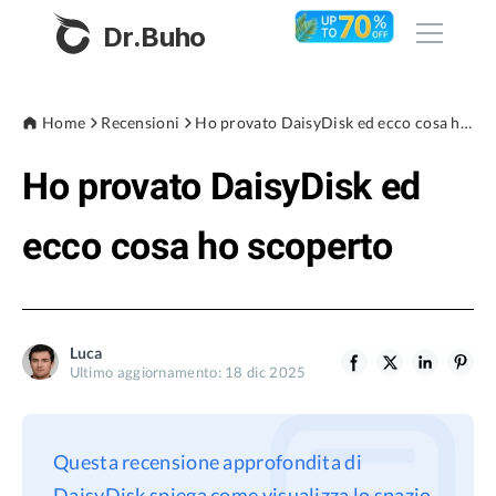
Dr.Buho
Home
Home
Recensioni
Ho provato DaisyDisk ed ecco cosa ho scoperto
Ho provato DaisyDisk ed
Prodotti
BuhoCleaner
ecco cosa ho scoperto
Negozio
BuhoUnlocker
BuhoRepair
Blog
BuhoNTFS
Luca
Ultimo aggiornamento: 18 dic 2025
BuhoBarX
Azienda
BuhoLaunchpad
Chi siamo
Questa recensione approfondita di
Supporto
DaisyDisk spiega come visualizza lo spazio