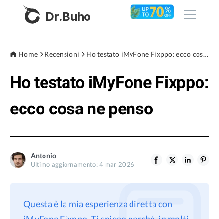
Dr.Buho
Home
Home
Recensioni
Ho testato iMyFone Fixppo: ecco cosa ne penso
Ho testato iMyFone Fixppo:
Prodotti
BuhoCleaner
ecco cosa ne penso
Negozio
BuhoUnlocker
BuhoRepair
Blog
BuhoNTFS
Antonio
Ultimo aggiornamento: 4 mar 2026
BuhoBarX
Azienda
BuhoLaunchpad
Chi siamo
Questa è la mia esperienza diretta con
Supporto
iMyFone Fixppo. Ti spiego perché, in molti