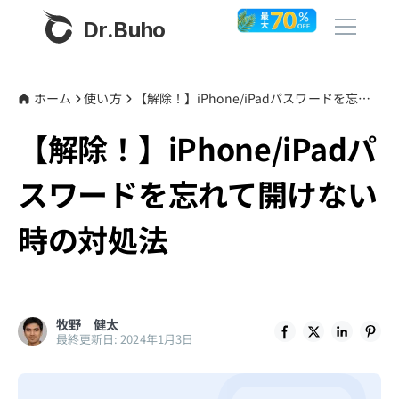
Dr.Buho
ホーム
ホーム
使い方
【解除！】iPhone/iPadパスワードを忘れて開けない時の対処法
【解除！】iPhone/iPadパ
製品
スワードを忘れて開けない
BuhoCleaner
ストア
BuhoUnlocker
時の対処法
BuhoRepair
ブログ
BuhoNTFS
BuhoBarX
その他
牧野 健太
最終更新日: 2024年1月3日
BuhoLaunchpad
Dr.Buhoについて
サポート