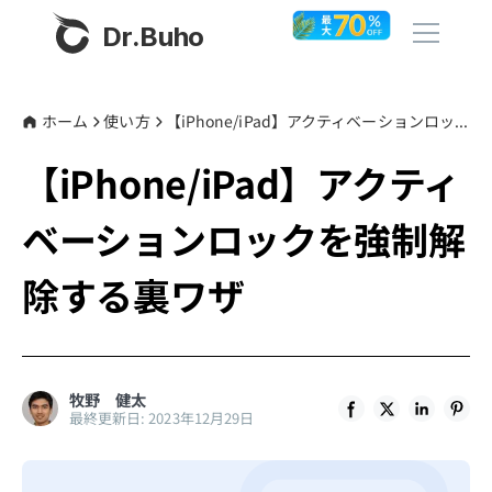
Dr.Buho
ホーム
ホーム
使い方
【iPhone/iPad】アクティベーションロックを強制解除する裏ワザ
【iPhone/iPad】アクティ
製品
ベーションロックを強制解
BuhoCleaner
ストア
BuhoUnlocker
除する裏ワザ
BuhoRepair
ブログ
BuhoNTFS
BuhoBarX
その他
牧野 健太
最終更新日: 2023年12月29日
BuhoLaunchpad
Dr.Buhoについて
サポート