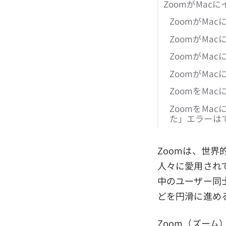
ZoomがMac
ZoomがMa
ZoomがMa
ZoomがMa
ZoomがM
ZoomをM
ZoomをM
た」エラーは
Zoomは、世
人々に愛用され
中のユーザー同
どを円滑に進め
Zoom（ズーム