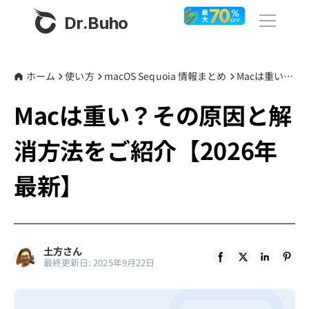
Dr.Buho
ホーム
ホーム
使い方
macOS Sequoia 情報まとめ
Macは重い？その原因と解消方法をご紹介【2026年最新】
Macは重い？その原因と解
製品
消方法をご紹介【2026年
BuhoCleaner
ストア
BuhoUnlocker
最新】
BuhoRepair
ブログ
BuhoNTFS
BuhoBarX
その他
土方さん
最終更新日: 2025年9月22日
BuhoLaunchpad
Dr.Buhoについて
サポート