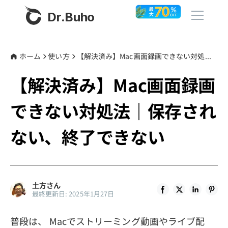
Dr.Buho
ホーム
ホーム
使い方
【解決済み】Mac画面録画できない対処法｜保存されない、終了できない
【解決済み】Mac画面録画
製品
できない対処法｜保存され
BuhoCleaner
ストア
BuhoUnlocker
ない、終了できない
BuhoRepair
ブログ
BuhoNTFS
BuhoBarX
その他
土方さん
最終更新日: 2025年1月27日
BuhoLaunchpad
Dr.Buhoについて
普段は、 Macでストリーミング動画やライブ配
サポート