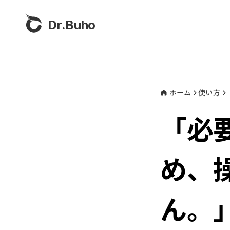
Dr.Buho
ホーム
使い方
「必
め、
ん。