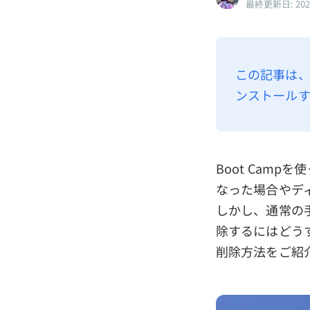
最終更新日: 20
この記事は、M
ンストールす
Boot Campを
なった場合やディ
しかし、通常の
除するにはどうす
削除方法をご紹