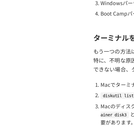
Windows
Boot Ca
ターミナルを
もう一つの方法は
特に、不明な原因で
できない場合、タ
Macでター
diskutil list
Macのディ
と
ainer disk3
要があります