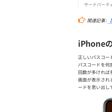
サードパーティー
関連記事:
【
iPho
正しいパスコード
パスコードを何度
回数が多ければ
画面が表示され
ードを思い出して