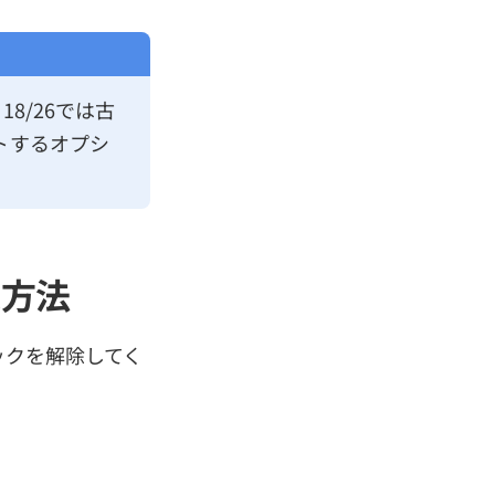
8/26では古
ットするオプシ
処方法
ロックを解除してく