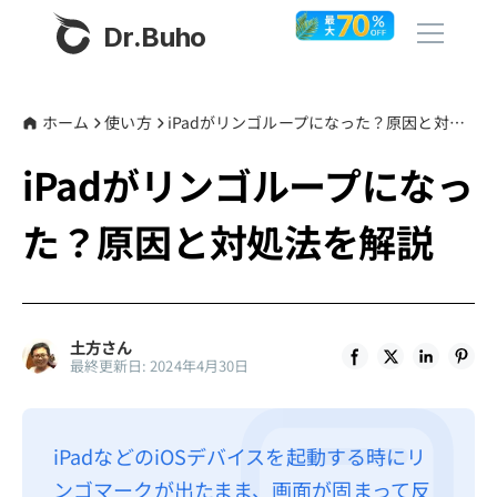
Dr.Buho
ホーム
ホーム
使い方
iPadがリンゴループになった？原因と対処法を解説
iPadがリンゴループになっ
製品
た？原因と対処法を解説
BuhoCleaner
ストア
BuhoUnlocker
BuhoRepair
ブログ
土方さん
BuhoNTFS
最終更新日: 2024年4月30日
BuhoBarX
その他
BuhoLaunchpad
Dr.Buhoについて
iPadなどのiOSデバイスを起動する時にリ
ンゴマークが出たまま、画面が固まって反
サポート