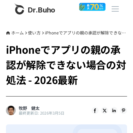
Dr.Buho
ホーム
ホーム
使い方
iPhoneでアプリの親の承認が解除できない場合の対処法 - 2026最新
iPhoneでアプリの親の承
製品
認が解除できない場合の対
BuhoCleaner
ストア
BuhoUnlocker
処法 - 2026最新
BuhoRepair
ブログ
BuhoNTFS
BuhoBarX
その他
牧野 健太
最終更新日: 2026年3月5日
BuhoLaunchpad
Dr.Buhoについて
サポート