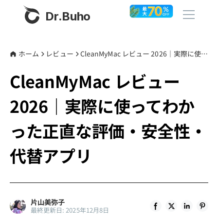
Dr.Buho
ホーム
ホーム
レビュー
CleanMyMac レビュー 2026｜実際に使ってわかった正直な評価・安全性・代替アプリ
CleanMyMac レビュー
製品
2026｜実際に使ってわか
BuhoCleaner
ストア
BuhoUnlocker
った正直な評価・安全性・
BuhoRepair
ブログ
代替アプリ
BuhoNTFS
BuhoBarX
その他
BuhoLaunchpad
Dr.Buhoについて
片山美弥子
最終更新日: 2025年12月8日
サポート