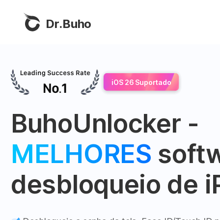
Dr.Buho
iOS 26 Suportado
BuhoUnlocker -
MELHORES
soft
desbloqueio de 