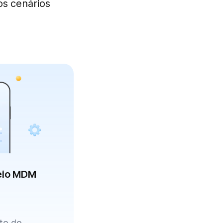
os cenários
eio MDM
to do