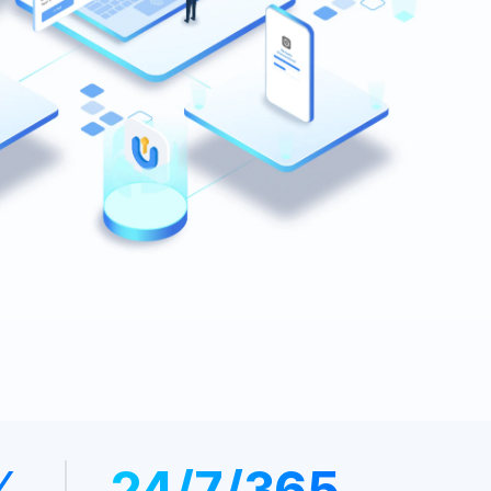
%
24/7/365