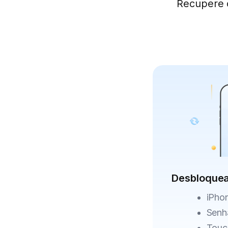
Recupere o
Desbloquea
iPhon
Senh
Touc