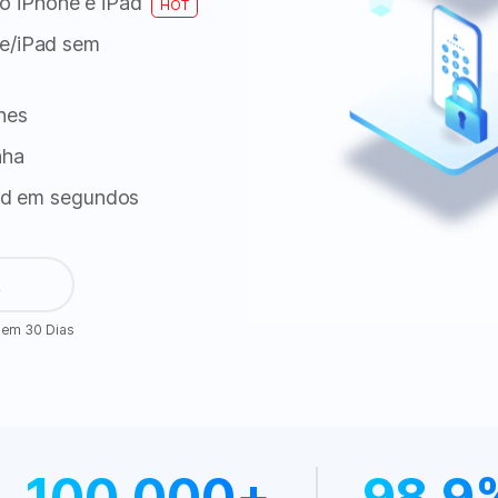
o iPhone e iPad
HOT
/iPad sem 
nes
nha
ad em segundos
A
 em 30 Dias
100,000+
98.9