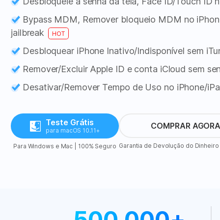
Desbloqueie a senha da tela, Face ID/Touch ID n
Bypass MDM, Remover bloqueio MDM no iPhone
jailbreak
HOT
Desbloquear iPhone Inativo/Indisponível sem iTu
Remover/Excluir Apple ID e conta iCloud sem se
Desativar/Remover Tempo de Uso no iPhone/iP
Teste Grátis
COMPRAR AGOR
para macOS 10.11+
Garantia de Devolução do Dinheiro
Para Windows e Mac | 100% Seguro
500,000+