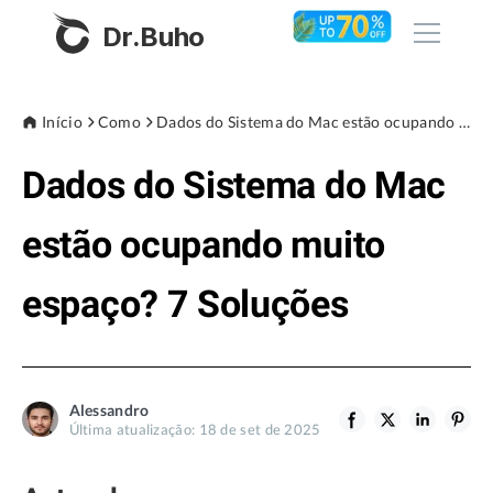
Dr.Buho
Início
Início
Como
Dados do Sistema do Mac estão ocupando muito espaço? 7 Soluções
Dados do Sistema do Mac
Produtos
BuhoCleaner
estão ocupando muito
Loja
BuhoUnlocker
espaço? 7 Soluções
BuhoRepair
Blog
BuhoNTFS
BuhoBarX
Empresa
Alessandro
BuhoLaunchpad
Última atualização: 18 de set de 2025
Sobre nós
Assistência