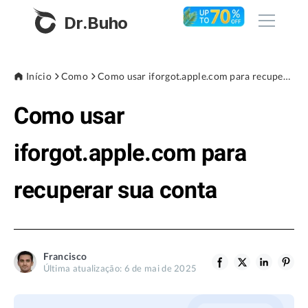
Dr.Buho
Início
Início
Como
Como usar iforgot.apple.com para recuperar sua conta
Como usar
Produtos
BuhoCleaner
iforgot.apple.com para
Loja
BuhoUnlocker
recuperar sua conta
BuhoRepair
Blog
BuhoNTFS
BuhoBarX
Empresa
Francisco
BuhoLaunchpad
Última atualização: 6 de mai de 2025
Sobre nós
Assistência