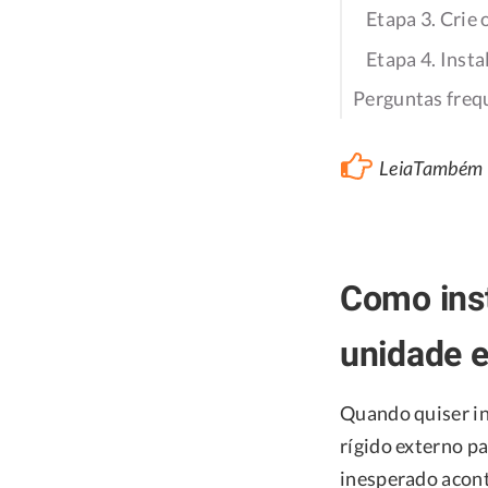
Etapa 3. Crie 
Etapa 4. Inst
Perguntas freq
LeiaTambé
Como ins
unidade e
Quando quiser in
rígido externo p
inesperado acont