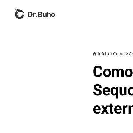
Dr.Buho
Início
Como
C
Como 
Sequo
exter