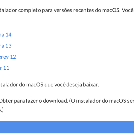
stalador completo para versões recentes do macOS. Você
a 14
ra 13
rey 12
r 11
nstalador do macOS que você deseja baixar.
Obter para fazer o download. (O instalador do macOS ser
.)