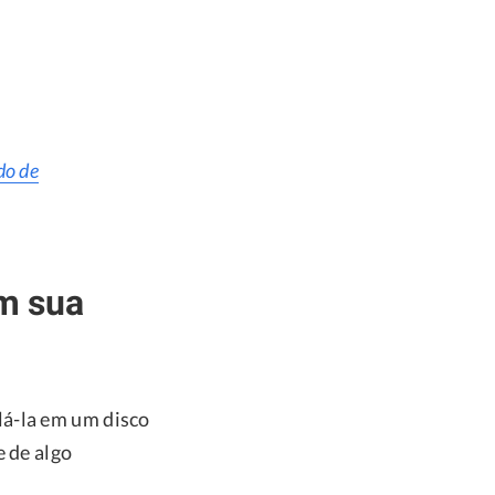
do de
m sua
lá-la em um disco
e de algo