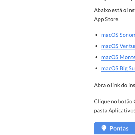
Abaixo está o in
App Store.
macOS Sonom
macOS Ventu
macOS Monte
macOS Big Su
Abra o link do i
Clique no botão 
pasta Aplicativos
Pontas