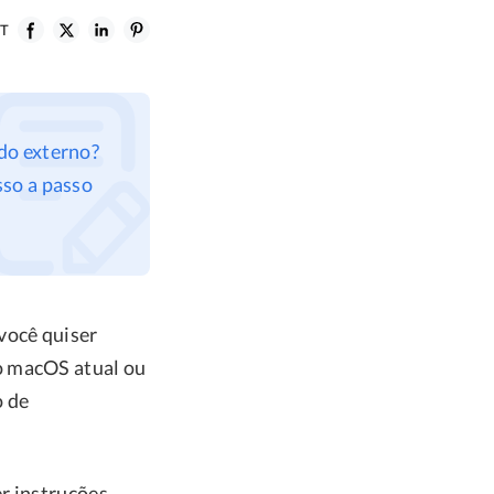
T
do externo?
sso a passo
você quiser
o macOS atual ou
o de
r instruções