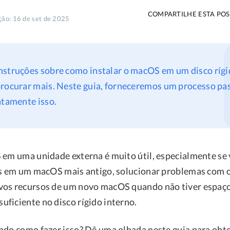
COMPARTILHE ESTA POS
ção: 16 de set de 2025
nstruções sobre como instalar o macOS em um disco rígi
procurar mais. Neste guia, forneceremos um processo pa
atamente isso.
 em uma unidade externa é muito útil, especialmente se 
os em um macOS mais antigo, solucionar problemas com 
vos recursos de um novo macOS quando não tiver espaç
ficiente no disco rígido interno.
ndo como fazer isso? Dê uma olhada neste guia para obte