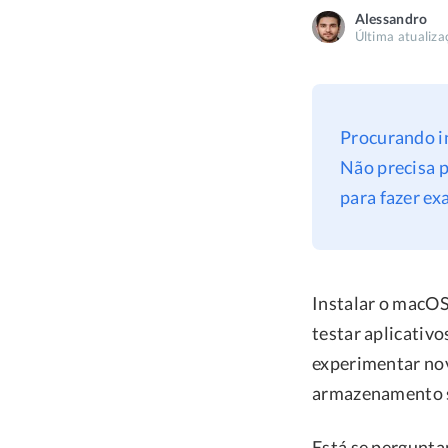
Alessandro
Última atualiza
Procurando i
Não precisa 
para fazer ex
Instalar o macOS
testar aplicativ
experimentar no
armazenamento su
Está se pergunta