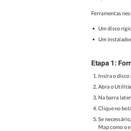
Ferramentas nec
Um disco rígi
Um instalado
Etapa 1: For
Insira o disco
Abra o Utilitá
Na barra later
Clique no bot
Se necessário
Map como o es