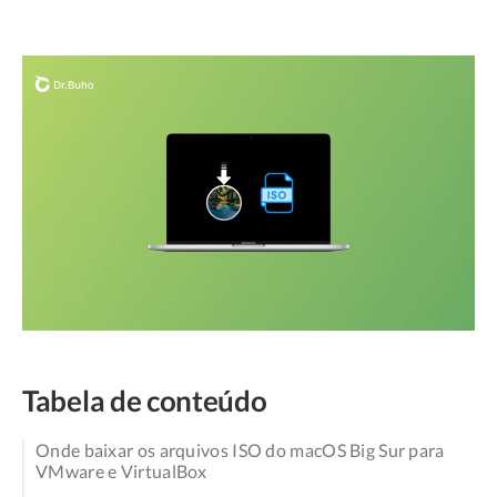
Tabela de conteúdo
Onde baixar os arquivos ISO do macOS Big Sur para
VMware e VirtualBox