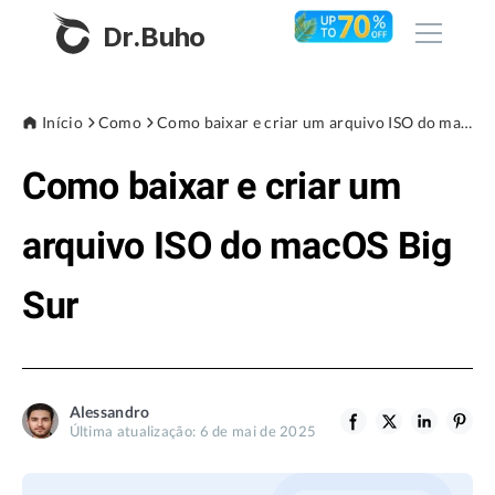
Dr.Buho
Início
Início
Como
Como baixar e criar um arquivo ISO do macOS Big Sur
Como baixar e criar um
Produtos
BuhoCleaner
arquivo ISO do macOS Big
Loja
BuhoUnlocker
Sur
BuhoRepair
Blog
BuhoNTFS
BuhoBarX
Empresa
Alessandro
BuhoLaunchpad
Última atualização: 6 de mai de 2025
Sobre nós
Assistência