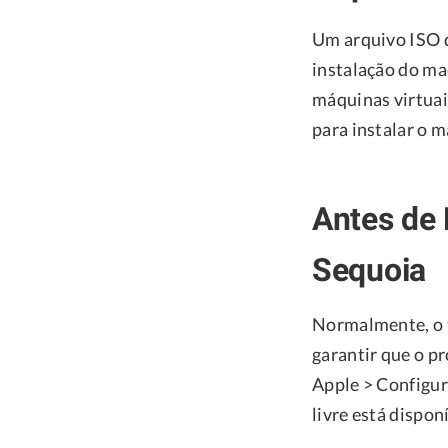
Um arquivo ISO d
instalação do ma
máquinas virtuai
para instalar o 
Antes de
Sequoia
Normalmente, o 
garantir que o p
Apple > Configur
livre está dispon