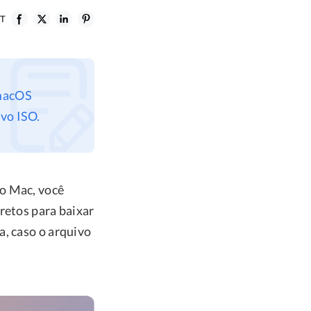
T
 macOS
ivo ISO.
ro Mac, você
retos para baixar
a, caso o arquivo