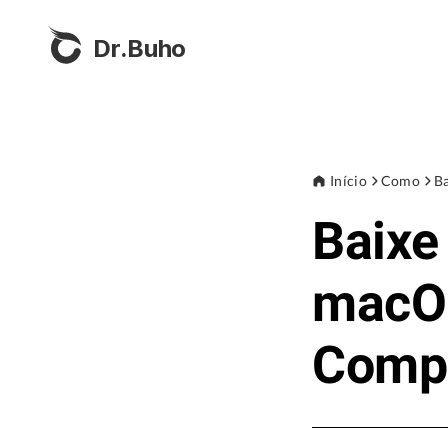
Dr.Buho
Início
Como
Ba
Baixe
macOS
Compl