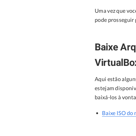
Uma vez que você
pode prosseguir 
Baixe Ar
VirtualB
Aqui estão algun
estejam disponív
baixá-los à vont
Baixe ISO do