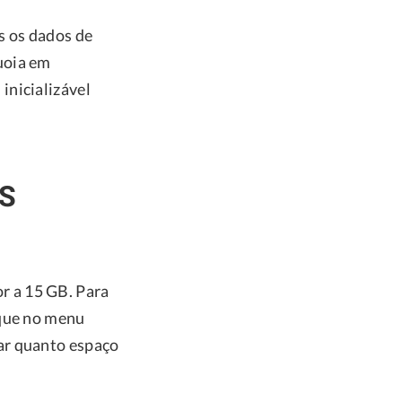
s os dados de
uoia em
inicializável
OS
r a 15 GB. Para
ique no menu
ar quanto espaço