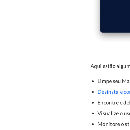
Aqui estão algum
Limpe seu Ma
Desinstale c
Encontre e de
Visualize o us
Monitore o st