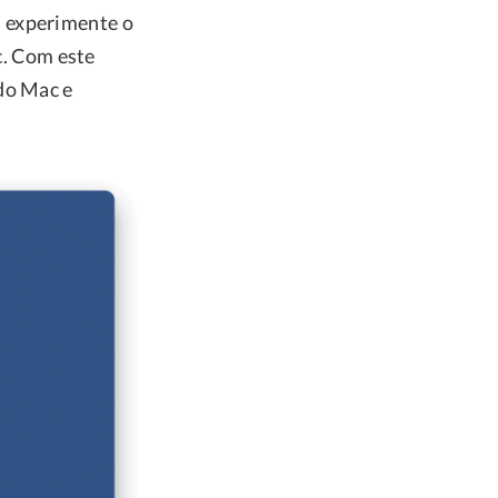
, experimente o
c. Com este
do Mac e