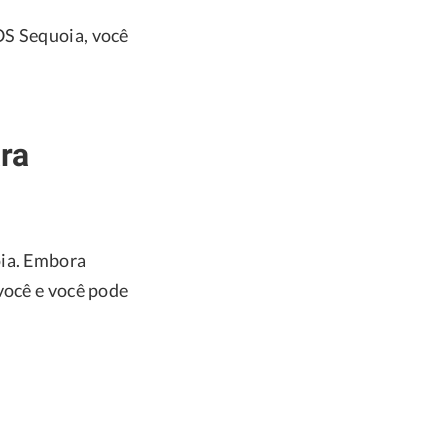
OS Sequoia, você
ra
oia. Embora
você e você pode