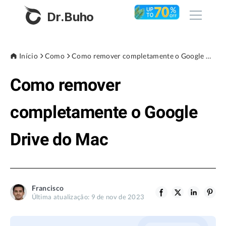
Dr.Buho
Início
Início
Como
Como remover completamente o Google Drive do Mac
Como remover
Produtos
BuhoCleaner
completamente o Google
Loja
BuhoUnlocker
Drive do Mac
BuhoRepair
Blog
BuhoNTFS
BuhoBarX
Empresa
Francisco
BuhoLaunchpad
Última atualização: 9 de nov de 2023
Sobre nós
Assistência