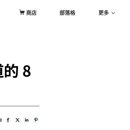
商店
部落格
更多
的 8
章