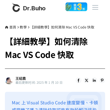
Dr.Buho
首頁
首頁
教學
【詳細教學】如何清除 Mac VS Code 快取
【詳細教學】如何清除
產品
BuhoCleaner
Mac VS Code 快取
商店
BuhoUnlocker
BuhoRepair
部落格
BuhoNTFS
王紹農
最后更新时间: 2025 年 1 月 10 日
BuhoBarX
更多
BuhoLaunchpad
關於我們
Mac 上 Visual Studio Code 速度變慢、卡頓
聯絡我們
或當機了嗎？清除快取可能有助於解決這些