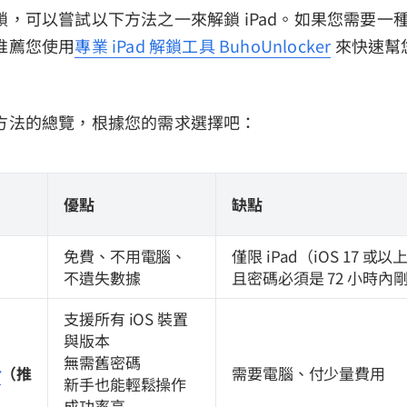
，可以嘗試以下方法之一來解鎖 iPad。如果您需要一種簡
推薦您使用
專業 iPad 解鎖工具 BuhoUnlocker
來快速幫
方法的總覽，根據您的需求選擇吧：
優點
缺點
免費、不用電腦、
僅限 iPad（iOS 17 或以
不遺失數據
且密碼必須是 72 小時內
支援所有 iOS 裝置
與版本
無需舊密碼
r
（推
需要電腦、付少量費用
新手也能輕鬆操作
成功率高