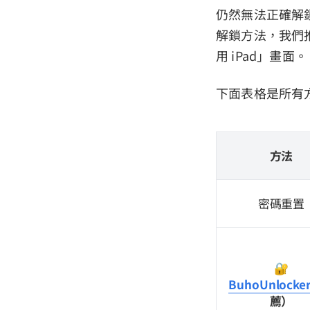
仍然無法正確解鎖
解鎖方法，我們
用 iPad」畫面。
下面表格是所有
方法
密碼重置
🔐
BuhoUnlocke
薦）