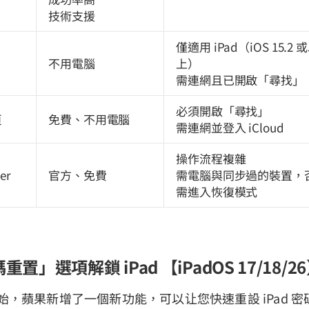
技術支援
僅適用 iPad（iOS 15.2 
不用電腦
上）
需連網且已開啟「尋找」
必須開啟「尋找」
頁
免費、不用電腦
需連網並登入 iCloud
操作流程複雜
der
官方、免費
需電腦與同步過的裝置，
需進入恢復模式
重置」選項解鎖 iPad 【iPadOS 17/18/2
17 開始，蘋果新增了一個新功能，可以让您快速重設 iPad