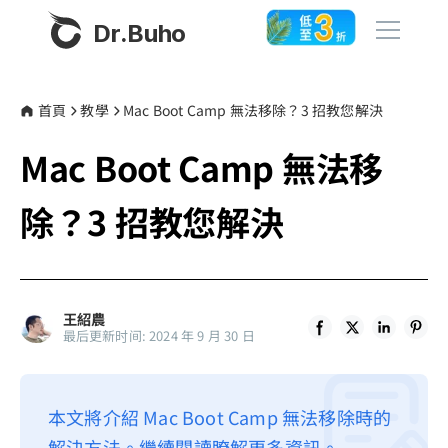
Dr.Buho
首頁
首頁
教學
Mac Boot Camp 無法移除？3 招教您解決
Mac Boot Camp 無法移
產品
BuhoCleaner
除？3 招教您解決
商店
BuhoUnlocker
BuhoRepair
部落格
BuhoNTFS
王紹農
最后更新时间: 2024 年 9 月 30 日
BuhoBarX
更多
BuhoLaunchpad
關於我們
本文將介紹 Mac Boot Camp 無法移除時的
聯絡我們
解決方法。繼續閱讀瞭解更多資訊。