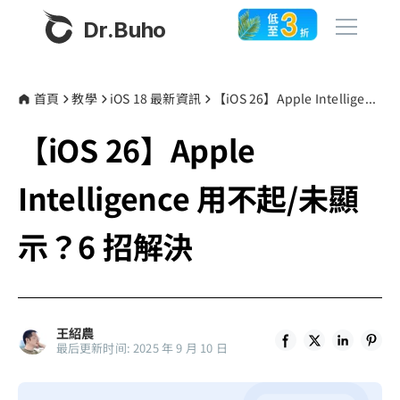
Dr.Buho
首頁
首頁
教學
iOS 18 最新資訊
【iOS 26】Apple Intelligence 用不起/未顯示？6 招解決
【iOS 26】Apple
產品
BuhoCleaner
Intelligence 用不起/未顯
商店
BuhoUnlocker
示？6 招解決
BuhoRepair
部落格
BuhoNTFS
BuhoBarX
更多
王紹農
BuhoLaunchpad
最后更新时间: 2025 年 9 月 10 日
關於我們
聯絡我們