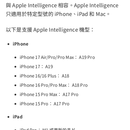
與 Apple Intelligence 相容。Apple Intelligence
只適用於特定型號的 iPhone、iPad 和 Mac。
以下是支援 Apple Intelligence 機型：
iPhone
iPhone 17 Air/Pro/Pro Max： A19 Pro
iPhone 17： A19
iPhone 16/16 Plus： A18
iPhone 16 Pro/Pro Max： A18 Pro
iPhone 15 Pro Max： A17 Pro
iPhone 15 Pro： A17 Pro
iPad
iPad Pro： M1 或更新的晶片