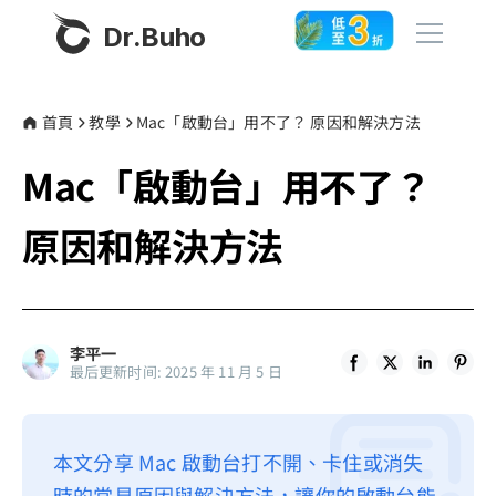
Dr.Buho
首頁
首頁
教學
Mac「啟動台」用不了？ 原因和解決方法
Mac「啟動台」用不了？
產品
BuhoCleaner
原因和解決方法
商店
BuhoUnlocker
BuhoRepair
部落格
BuhoNTFS
李平一
最后更新时间: 2025 年 11 月 5 日
BuhoBarX
更多
BuhoLaunchpad
關於我們
本文分享 Mac 啟動台打不開、卡住或消失
聯絡我們
時的常見原因與解決方法，讓你的啟動台能