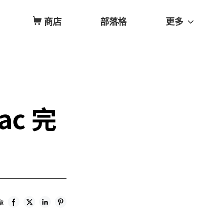
商店
部落格
更多
ac 完
章