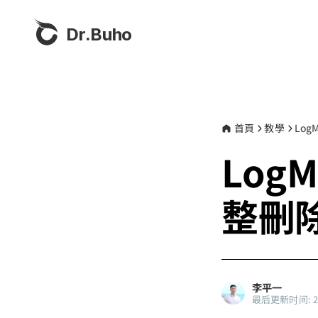
Dr.Buho
首頁
教學
Log
LogM
整刪除
李平一
最后更新时间: 202