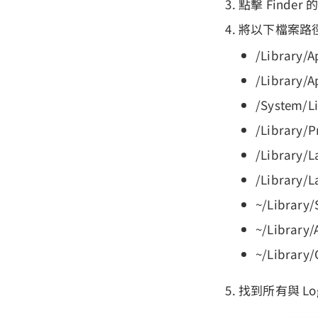
點擊 Find
將以下檔案路徑
/Library/A
/Library/A
/System/Li
/Library/P
/Library/
/Library/
~/Library/
~/Library/
~/Library/
找到所有與 L