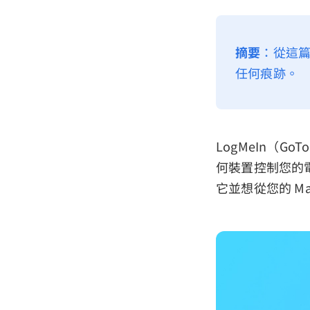
摘要
：從這篇
任何痕跡。
LogMeIn（G
何裝置控制您的
它並想從您的 M