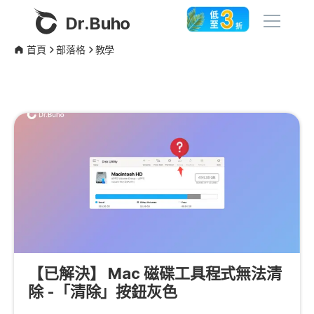
Dr.Buho
首頁
部落格
教學
首頁
產品
BuhoCleaner
商店
BuhoUnlocker
BuhoRepair
部落格
BuhoNTFS
BuhoBarX
更多
BuhoLaunchpad
【已解決】 Mac 磁碟工具程式無法清
關於我們
除 -「清除」按鈕灰色
聯絡我們