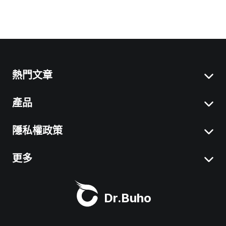
熱門文章
產品
Mac 「系統資料」刪除
移除 Mac 應用程式
隱私權政策
BuhoCleaner
iOS 26 最新資訊
BuhoUnlocker
更多
服務條款
macOS Tahoe 最新資訊
BuhoRepair
隱私權政策
關於我們
Mac 清理工具
Dr.Buho
BuhoNTFS
退款政策
聯絡我們
BuhoBarX