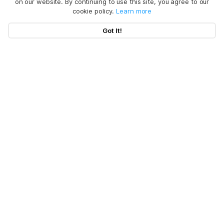
on our website. By continuing to use this site, you agree to our
cookie policy.
Learn more
Got It!
BuhoNTFS
Einfaches Lesen und Schreiben von NTFS-