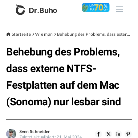
Dr.Buho
Startseite
Startseite
Wie man
Behebung des Problems, dass externe NTFS-Festplatten auf dem Mac (Sonoma) nur lesbar sind
Behebung des Problems,
Produkte
BuhoCleaner
dass externe NTFS-
Store
BuhoUnlocker
Festplatten auf dem Mac
BuhoRepair
Blog
BuhoNTFS
(Sonoma) nur lesbar sind
BuhoBarX
Unternehmen
BuhoLaunchpad
Über uns
Sven Schneider
Unterstützung
Zuletzt aktualisiert: 21. Mai 2024