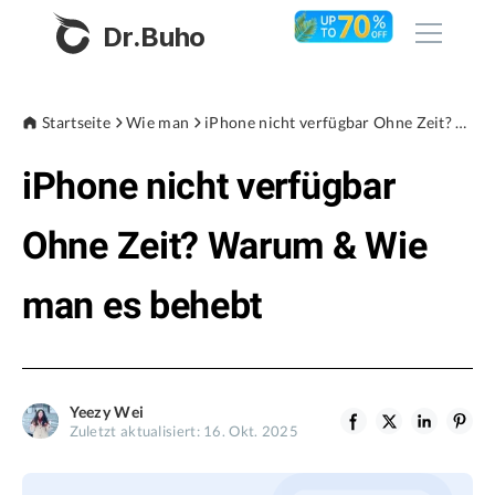
Dr.Buho
Startseite
Startseite
Wie man
iPhone nicht verfügbar Ohne Zeit? Warum & Wie man es behebt
iPhone nicht verfügbar
Produkte
BuhoCleaner
Ohne Zeit? Warum & Wie
Store
BuhoUnlocker
man es behebt
BuhoRepair
Blog
BuhoNTFS
BuhoBarX
Unternehmen
Yeezy Wei
BuhoLaunchpad
Zuletzt aktualisiert: 16. Okt. 2025
Über uns
Unterstützung