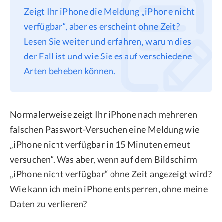
Zeigt Ihr iPhone die Meldung „iPhone nicht
Datenschutz
verfügbar“, aber es erscheint ohne Zeit?
Rechtliches
Lesen Sie weiter und erfahren, warum dies
Refund Policy
der Fall ist und wie Sie es auf verschiedene
Arten beheben können.
Normalerweise zeigt Ihr iPhone nach mehreren
falschen Passwort-Versuchen eine Meldung wie
„iPhone nicht verfügbar in 15 Minuten erneut
versuchen“. Was aber, wenn auf dem Bildschirm
„iPhone nicht verfügbar“ ohne Zeit angezeigt wird?
Wie kann ich mein iPhone entsperren, ohne meine
Daten zu verlieren?