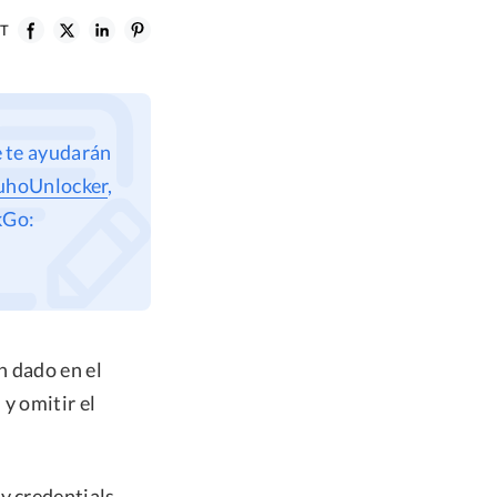
ST
e te ayudarán
uhoUnlocker
,
kGo:
n dado en el
y omitir el
y credentials.