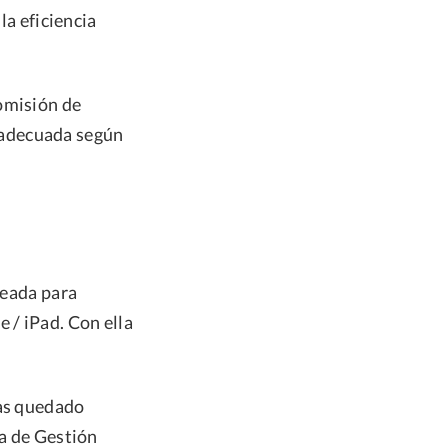
la eficiencia
omisión de
 adecuada según
reada para
 / iPad. Con ella
has quedado
la de Gestión