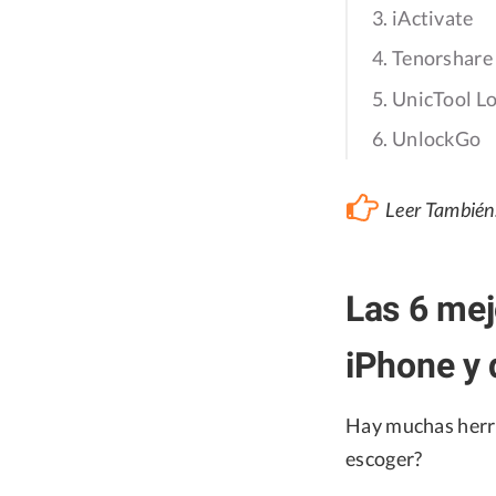
3. iActivate
4. Tenorshar
5. UnicTool L
6. UnlockGo
Leer También
Las 6 mej
iPhone y 
Hay muchas herra
escoger?