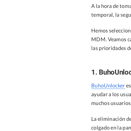
A la hora de toma
temporal, la segu
Hemos selecciona
MDM. Veamos cad
las prioridades d
1. BuhoUnlo
BuhoUnlocker
es
ayudar a los usua
muchos usuarios 
La eliminación d
colgado en la pan