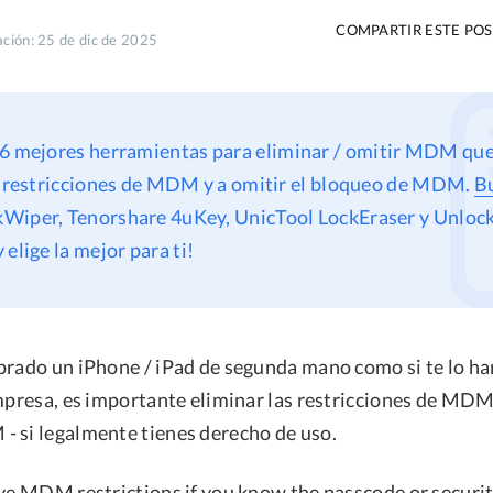
COMPARTIR ESTE PO
ación: 25 de dic de 2025
s 6 mejores herramientas para eliminar / omitir MDM qu
s restricciones de MDM y a omitir el bloqueo de MDM.
B
Wiper, Tenorshare 4uKey, UnicTool LockEraser y Unloc
elige la mejor para ti!
prado un iPhone / iPad de segunda mano como si te lo ha
mpresa, es importante eliminar las restricciones de MDM 
 si legalmente tienes derecho de uso.
ove MDM restrictions if you know the passcode or securit