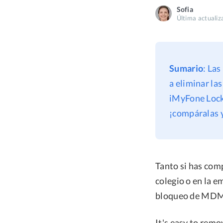
Sofia
Última actualiz
Sumario
: La
a eliminar la
iMyFone Lock
¡compáralas y 
Tanto si has com
colegio o en la e
bloqueo de MDM -
It's easy to rem