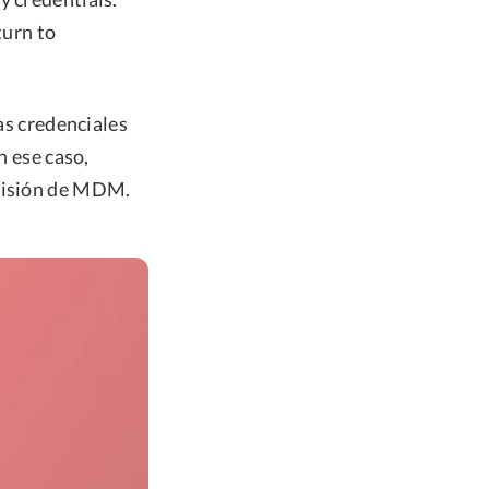
turn to
las credenciales
n ese caso,
omisión de MDM.