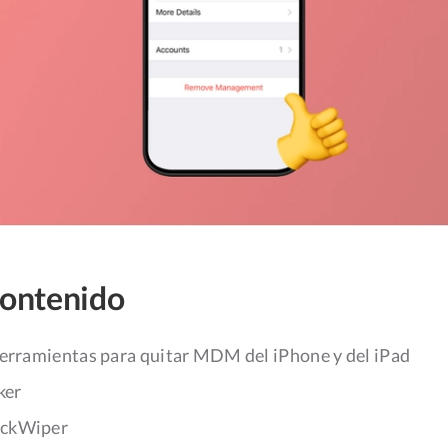
contenido
herramientas para quitar MDM del iPhone y del iPad
ker
ockWiper