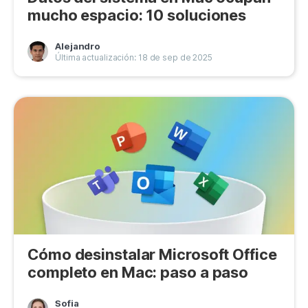
mucho espacio: 10 soluciones
Privacidad
Términos
Alejandro
Última actualización: 18 de sep de 2025
Politica de Reembolso
Cómo desinstalar Microsoft Office
completo en Mac: paso a paso
Sofia