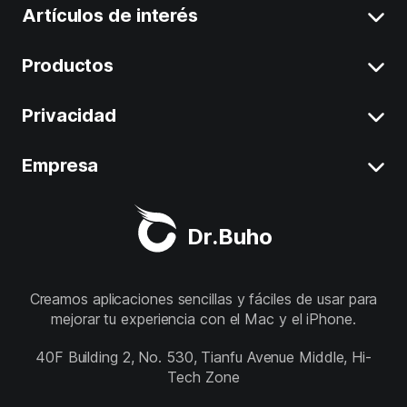
Artículos de interés
Productos
Eliminar Datos del Sistema en Mac
Desinstalar Aplicaciones en Mac
Privacidad
BuhoCleaner
Liberar Espacio en Mac
BuhoUnlocker
Empresa
Términos
Mac Lento
BuhoRepair
Privacidad
Sobre nosotros
Mejores Limpiadores para Mac
Dr.Buho
BuhoNTFS
Politica de Reembolso
Asistencia
BuhoBarX
Tienda
Creamos aplicaciones sencillas y fáciles de usar para
mejorar tu experiencia con el Mac y el iPhone.
BuhoLaunchpad
Síganos
40F Building 2, No. 530, Tianfu Avenue Middle, Hi-
Tech Zone