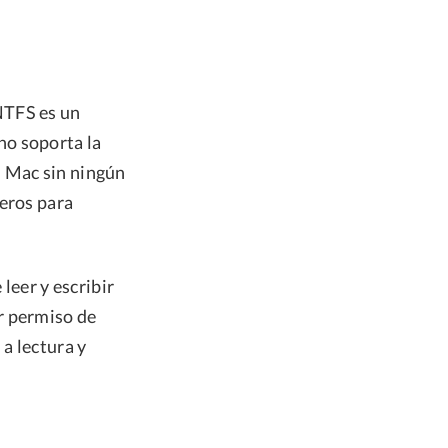
NTFS es un
no soporta la
l Mac sin ningún
ceros para
leer y escribir
r permiso de
a lectura y