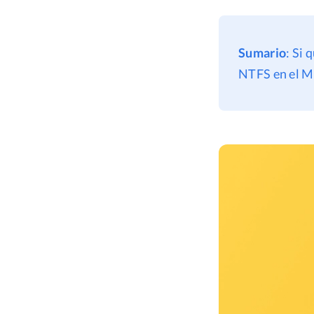
Sumario
: Si 
NTFS en el Ma