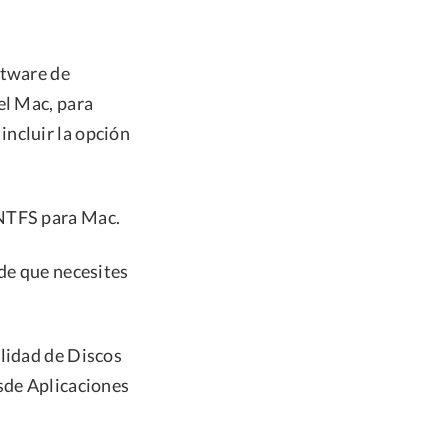
ftware de
el Mac, para
ncluir la opción
 NTFS para Mac.
ede que necesites
ilidad de Discos
sde Aplicaciones