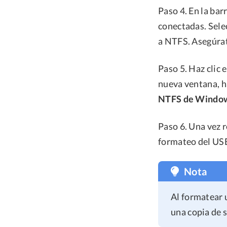
Paso 4. En la bar
conectadas. Sele
a NTFS. Asegúrat
Paso 5. Haz clic 
nueva ventana, ha
NTFS de Windo
Paso 6. Una vez r
formateo del USB
Nota
Al formatear 
una copia de 