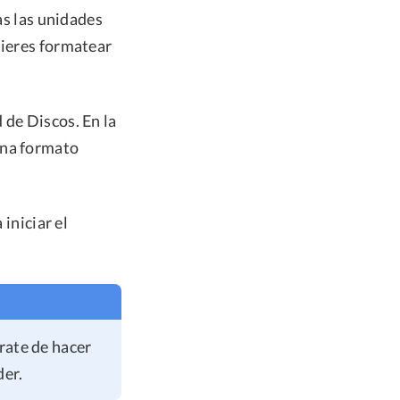
as las unidades
uieres formatear
 de Discos. En la
ona formato
 iniciar el
rate de hacer
der.