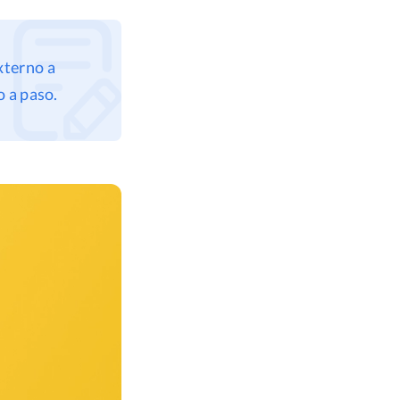
xterno a
 a paso.