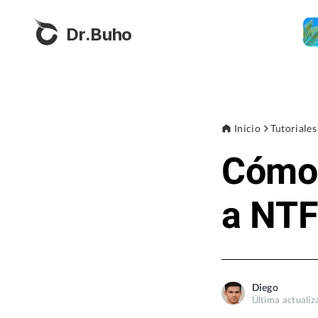
Dr.Buho
Inicio
Tutoriales
Cómo 
a NT
Diego
Última actualiz