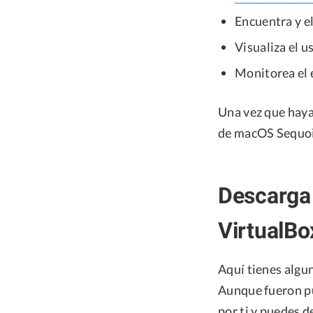
Encuentra y e
Visualiza el u
Monitorea el 
Una vez que haya
de macOS Sequoia
Descarga
VirtualB
Aquí tienes algu
Aunque fueron pu
por ti y puedes d