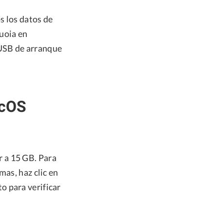
s los datos de
uoia en
 USB de arranque
acOS
 a 15 GB. Para
mas, haz clic en
o para verificar