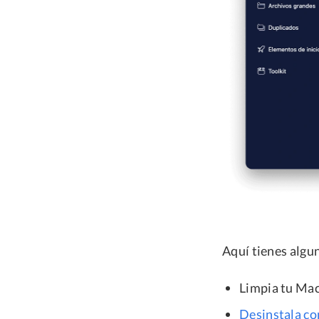
Aquí tienes algu
Limpia tu Ma
Desinstala co