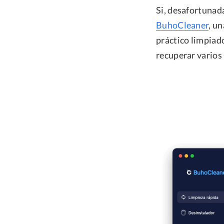
Si, desafortunad
BuhoCleaner
, u
práctico limpiad
recuperar varios 