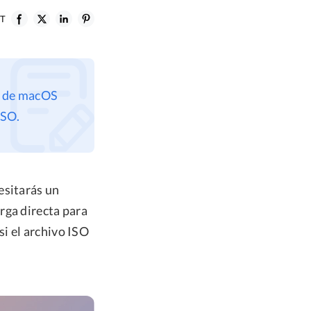
ST
SO de macOS
ISO.
esitarás un
rga directa para
i el archivo ISO