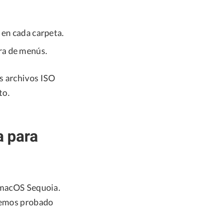
 en cada carpeta.
ra de menús.
s archivos ISO
to.
a para
e macOS Sequoia.
 hemos probado