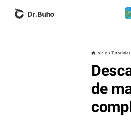
Dr.Buho
Inicio
Tutoriales
Desca
de ma
compl